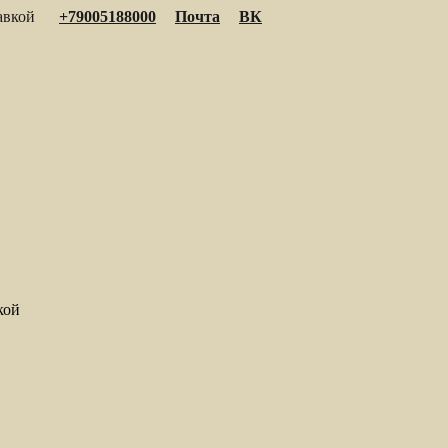
тавкой
+79005188000
Почта
ВК
кой