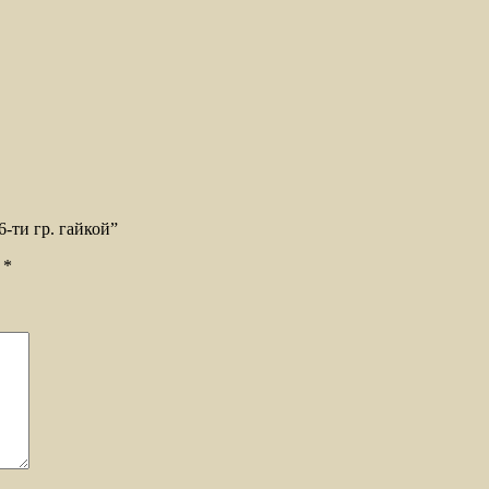
-ти гр. гайкой”
ы
*