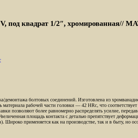
CrV, под квадрат 1/2″, хромированная//
т
/демонтажа болтовых соединений. Изготовлена из хромванадие
ь материала рабочей части головки — 42 HRс, что соответству
вки позволяют более равномерно распределять усилие, передава
Увеличенная площадь контакта с деталью препятствует деформац
. Широко применяется как на производстве, так и в быту, но ос