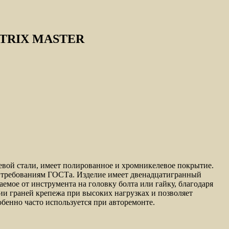
 MATRIX MASTER
вой стали, имеет полированное и хромникелевое покрытие.
ет требованиям ГОСТа. Изделие имеет двенадцатигранный
емое от инструмента на головку болта или гайку, благодаря
ии граней крепежа при высоких нагрузках и позволяет
обенно часто используется при авторемонте.