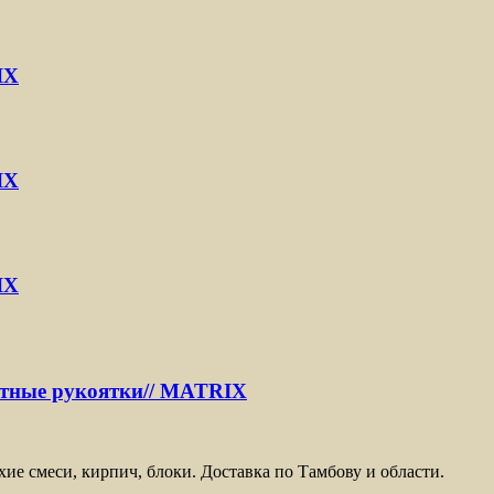
IX
IX
IX
ентные рукоятки// MATRIX
ие смеси, кирпич, блоки. Доставка по Тамбову и области.