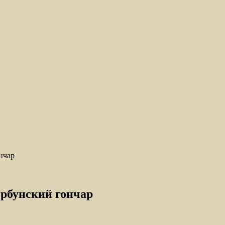
нчар
ербунский гончар