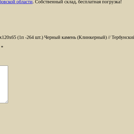
бовской области
. Собственный склад, бесплатная погрузка!
x120x65 (1п -264 шт.) Черный камень (Клинкерный) // Тербунски
ы
*