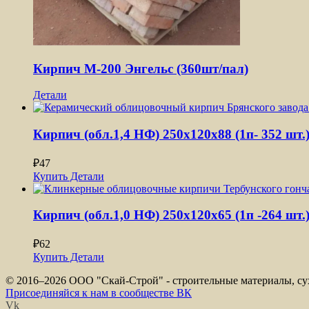
Кирпич М-200 Энгельс (360шт/пал)
Детали
Кирпич (обл.1,4 НФ) 250x120x88 (1п- 352 шт.
₽
47
Купить
Детали
Кирпич (обл.1,0 НФ) 250x120x65 (1п -264 шт.
₽
62
Купить
Детали
© 2016–
2026 ООО "Скай-Строй" - строительные материалы, сух
Присоединяйся к нам в сообществе ВК
Vk