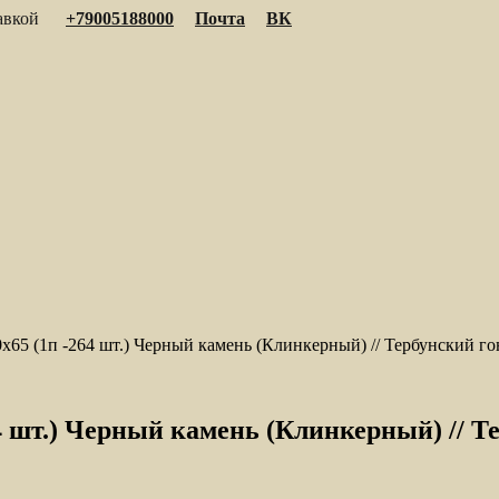
тавкой
+79005188000
Почта
ВК
x65 (1п -264 шт.) Черный камень (Клинкерный) // Тербунский го
64 шт.) Черный камень (Клинкерный) // Т