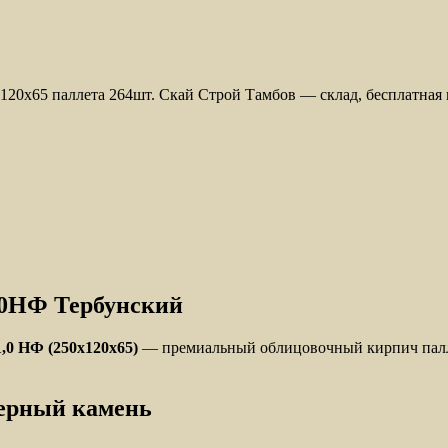
0x65 паллета 264шт. Скай Строй Тамбов — склад, бесплатная 
,0НФ Тербунский
0 НФ (250x120x65)
— премиальный облицовочный кирпич палле
ерный камень