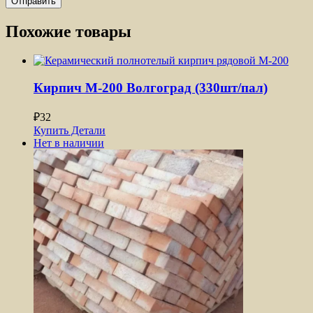
Похожие товары
Кирпич М-200 Волгоград (330шт/пал)
₽
32
Купить
Детали
Нет в наличии