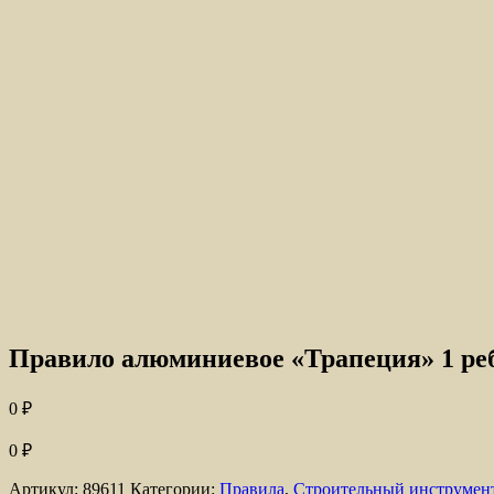
Правило алюминиевое «Трапеция» 1 реб
0
₽
0
₽
Артикул:
89611
Категории:
Правила
,
Строительный инструмен