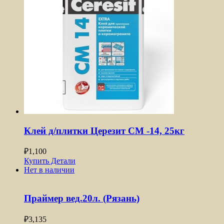
Клей д/плитки Церезит CM -14, 25кг
₽
1,100
Купить
Детали
Нет в наличии
Праймер вед.20л. (Рязань)
₽
3,135