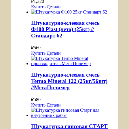
₽
1,320
Купить
Детали
Штукатурно-клеевая смесь
Ф100 Plast (лето) (25кг) //
Стандарт 62
₽
560
Купить
Детали
Штукатурно-клеевая смесь
Termo Mineral 122 (25кг/56шт)
//МегаПолимер
₽
580
Купить
Детали
Штукатурка гипсовая СТАРТ