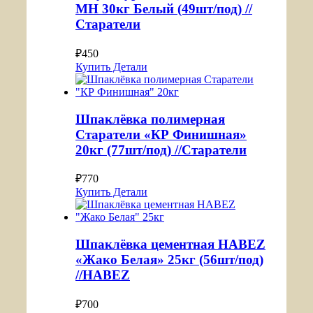
МН 30кг Белый (49шт/под) //
Старатели
₽
450
Купить
Детали
Шпаклёвка полимерная
Старатели «КР Финишная»
20кг (77шт/под) //Старатели
₽
770
Купить
Детали
Шпаклёвка цементная HABEZ
«Жако Белая» 25кг (56шт/под)
//HABEZ
₽
700