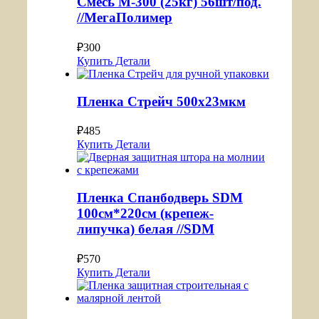
Смесь М-300 (25кг) 56шт/под.
//МегаПолимер
₽
300
Купить
Детали
Пленка Стрейч 500х23мкм
₽
485
Купить
Детали
Пленка Спанбодверь SDM
100см*220см (крепеж-
липучка) белая //SDM
₽
570
Купить
Детали