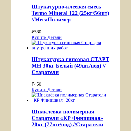
Штукатурно-клеевая смесь
Termo Mineral 122 (25кг/56шт)
//МегаПолимер
₽
580
Купить
Детали
Штукатурка гипсовая СТАРТ
МН 30кг Белый (49шт/под) //
Старатели
₽
450
Купить
Детали
Шпаклёвка полимерная
Старатели «КР Финишная»
20кг (77шт/под) //Старатели