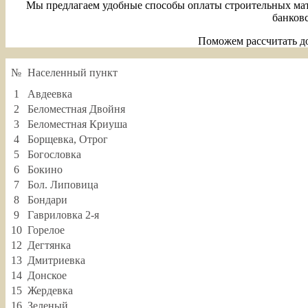
Мы предлагаем удобные способы оплаты строительных мат
банковс
Поможем рассчитать до
№
Населенный пункт
1
Авдеевка
2
Беломестная Двойня
3
Беломестная Криуша
4
Борщевка, Отрог
5
Богословка
6
Бокино
7
Бол. Липовица
8
Бондари
9
Гавриловка 2-я
10
Горелое
12
Дегтянка
13
Дмитриевка
14
Донское
15
Жердевка
16
Зеленый