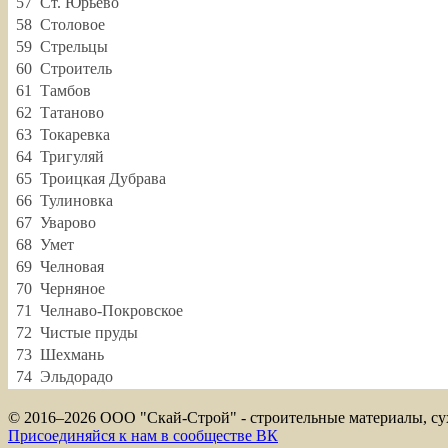
57
Ст. Юрьево
58
Столовое
59
Стрельцы
60
Строитель
61
Тамбов
62
Татаново
63
Токаревка
64
Тригуляй
65
Троицкая Дубрава
66
Тулиновка
67
Уварово
68
Умет
69
Челновая
70
Черняное
71
Челнаво-Покровское
72
Чистые пруды
73
Шехмань
74
Эльдорадо
© 2016–
2026 ООО "Скай-Строй" - строительные материалы, сух
Присоединяйся к нам в сообществе ВК