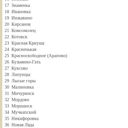
17
Знаменка
18
Ивановка
19
Инжавино
20
Кирсанов
21
Комсомолец
22
Котовск
23
Красная Криуша
24
Красненькая
25
Красносвободное (Арапово)
26
Кузьмино-Гать
27
Куксово
28
Липунцы
29
Лысые горы
30
Малиновка
31
Мичуринск
32
Мордово
33
Моршанск
34
Мучкапский
35
Никифоровка
36
Новая Ляда