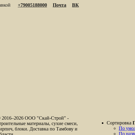
тавкой
+79005188000
Почта
ВК
 2016–
2026 ООО "Скай-Строй" -
Сортировка
троительные материалы, сухие смеси,
По умо
ирпич, блоки. Доставка по Тамбову и
По наз
бласти.