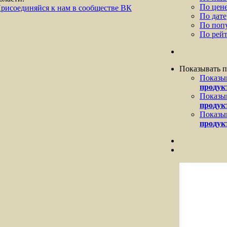
По цен
рисоединяйся к нам в сообществе ВК
По дате
По поп
По рей
Показывать 
Показы
продук
Показы
продук
Показы
продук