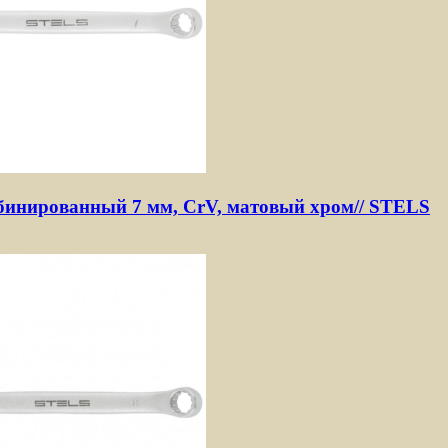
инированный 7 мм, CrV, матовый хром// STELS