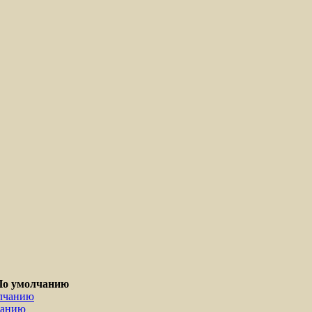
По умолчанию
лчанию
ванию