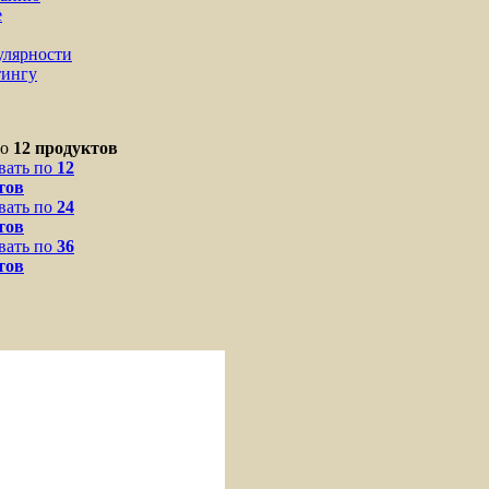
е
улярности
тингу
по
12 продуктов
вать по
12
тов
вать по
24
тов
вать по
36
тов