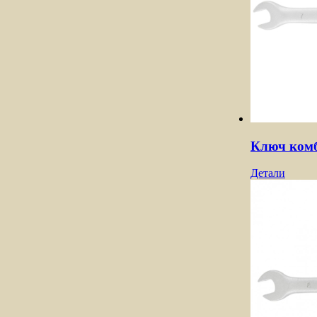
Ключ комб
Детали