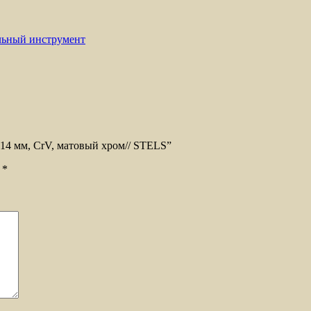
льный инструмент
14 мм, CrV, матовый хром// STELS”
ы
*