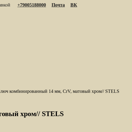
тавкой
+79005188000
Почта
ВК
люч комбинированный 14 мм, CrV, матовый хром// STELS
товый хром// STELS