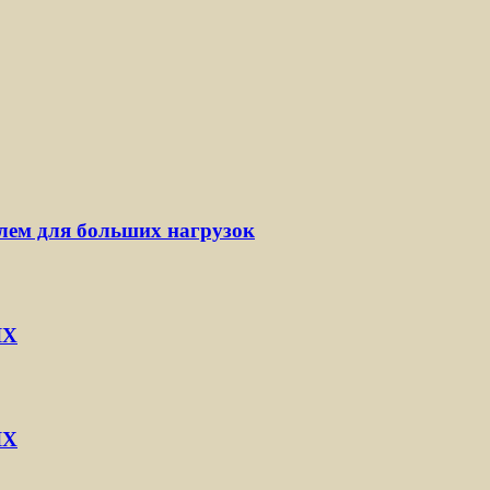
ем для больших нагрузок
IX
IX