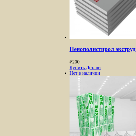
Пенополистирол экстру
₽
200
Купить
Детали
Нет в наличии