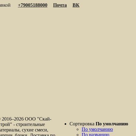
тавкой
+79005188000
Почта
ВК
 2016–
2026 ООО "Скай-
Сортировка
По умолчанию
трой" - строительные
По умолчанию
атериалы, сухие смеси,
По названию
ирпич, блоки. Доставка по