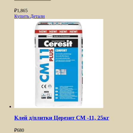
₽
1,865
Купить
Детали
Клей д/плитки Церезит CM -11, 25кг
₽
680