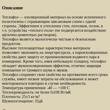
Описание
Теплофол — изоляционный материал на основе вспененного
полиэтилена с отражающим лавсановым слоем с одной
стороны. Эффективен в утеплении стен, потолков, полов, в
т.ч. устройства «теплого пола» (не подвергается воздействию
щёлочно-цементных растворов).
Теплофол является экологически чистым и безопасным
продуктом.
Высокие теплозащитные характеристики материала
позволяют экономить на энергоресурсах, а пароизоляционные
свойства дают защиту от проникновения водяного пара в
помещение. Кроме того, имея небольшую толщину, теплофол
обладает звукоизоляционным эффектом, отлично защищая
помещение от громкого шума и звуков.
Теплофол сохраняет свои свойства на протяжении всего срока
службы, имеет низкие затраты на обслуживание и может
монтироваться повторно в случае необходимости.
Температура применения: -40 — +100 С
Теплопроводность: не более 0,038 Вт/мК
Плотность: 25±5 кг/м?
Шумопоглощение: 35дБ