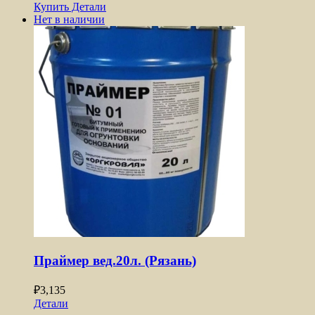
Купить
Детали
Нет в наличии
Праймер вед.20л. (Рязань)
₽
3,135
Детали