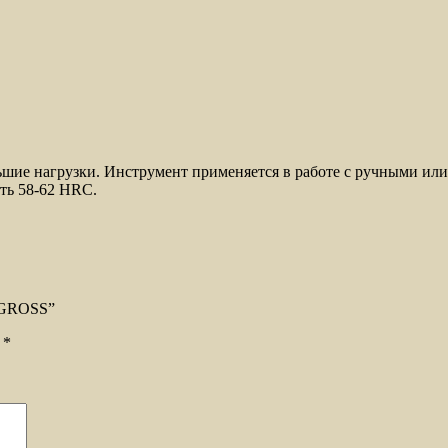
льшие нагрузки. Инструмент применяется в работе с ручными и
ть 58-62 HRC.
//GROSS”
ы
*