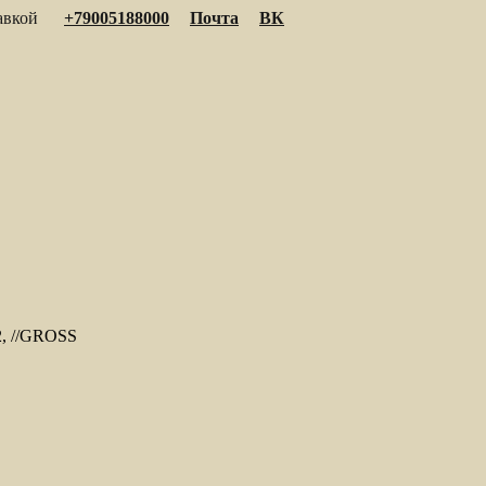
тавкой
+79005188000
Почта
ВК
2, //GROSS