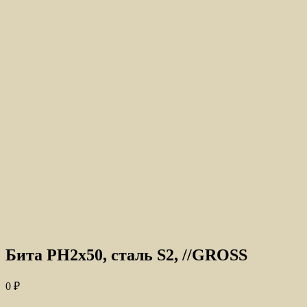
Бита PH2х50, сталь S2, //GROSS
0
₽