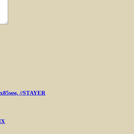
5х85мм, //STAYER
IX