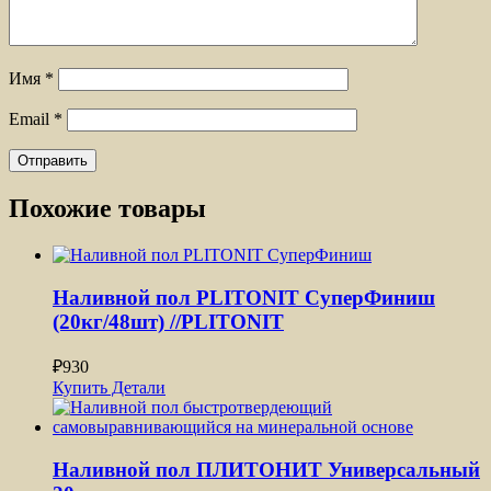
Имя
*
Email
*
Похожие товары
Наливной пол PLITONIT СуперФиниш
(20кг/48шт) //PLITONIT
₽
930
Купить
Детали
Наливной пол ПЛИТОНИТ Универсальный