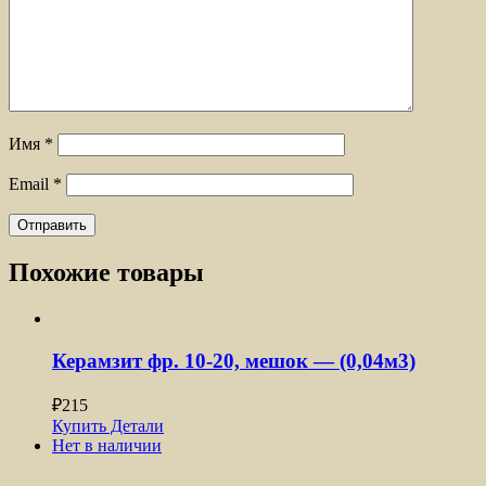
Имя
*
Email
*
Похожие товары
Керамзит фр. 10-20, мешок — (0,04м3)
₽
215
Купить
Детали
Нет в наличии