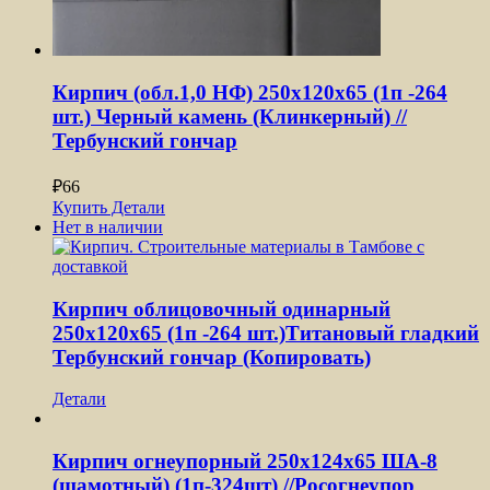
Кирпич (обл.1,0 НФ) 250x120x65 (1п -264
шт.) Черный камень (Клинкерный) //
Тербунский гончар
₽
66
Купить
Детали
Нет в наличии
Кирпич облицовочный одинарный
250x120x65 (1п -264 шт.)Титановый гладкий
Тербунский гончар (Копировать)
Детали
Кирпич огнеупорный 250х124х65 ША-8
(шамотный) (1п-324шт) //Росогнеупор