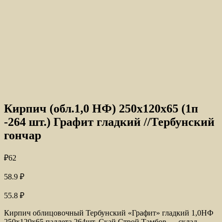
Кирпич (обл.1,0 НФ) 250x120x65 (1п
-264 шт.) Графит гладкий //Тербунский
гончар
₽
62
58.9
₽
55.8
₽
Кирпич облицовочный Тербунский «Графит» гладкий 1,0НФ
250x120x65 паллета 264шт. Скай Строй Тамбов — склад,