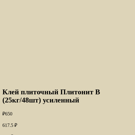
Клей плиточный Плитонит B
(25кг/48шт) усиленный
₽
650
617.5
₽