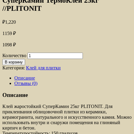
СуперКамин ТермоКлей 25кг
//PLITONIT
₽
1,220
1159
₽
1098
₽
Количество
В корзину
Категория:
Клей для плитки
Описание
Отзывы (0)
Описание
Клей жаростойкий СуперКамин 25кг PLITONIT. Для
приклеивания облицовочной плитки из керамики,
керамогранита, натурального и искусственного камня. Можно
использовать внутри и снаружи помещения на глиняный
кирпич и бетон.
Температуростойкость: 150 градусов.