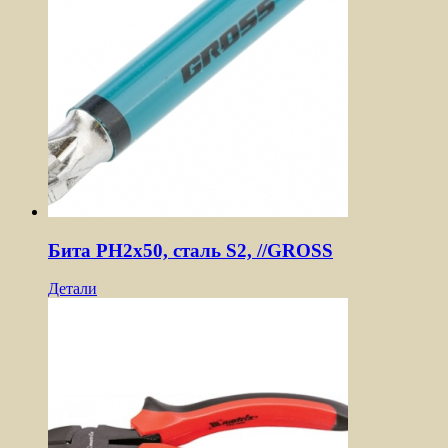
Бита PH2х50, сталь S2, //GROSS
Детали