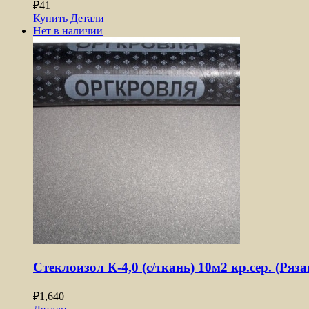
₽
41
Купить
Детали
Нет в наличии
Стеклоизол К-4,0 (с/ткань) 10м2 кр.сер. (Ряза
₽
1,640