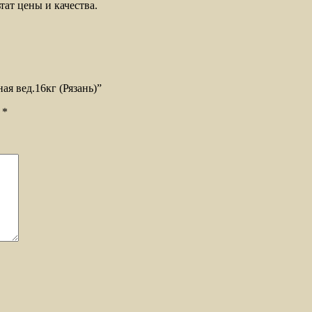
ат цены и качества.
ая вед.16кг (Рязань)”
ы
*