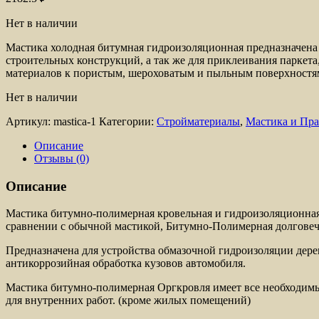
Нет в наличии
Мастика холодная битумная гидроизоляционная предназначена
строительных конструкций, а так же для приклеивания парке
материалов к пористым, шероховатым и пыльным поверхностя
Нет в наличии
Артикул:
mastica-1
Категории:
Стройматериалы
,
Мастика и Пр
Описание
Отзывы (0)
Описание
Мастика битумно-полимерная кровельная и гидроизоляционная 
сравнении с обычной мастикой, Битумно-Полимерная долговечн
Предназначена для устройства обмазочной гидроизоляции дере
антикоррозийная обработка кузовов автомобиля.
Мастика битумно-полимерная Оргкровля имеет все необходим
для внутренних работ. (кроме жилых помещений)