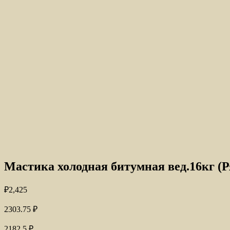
Мастика холодная битумная вед.16кг (Р
₽
2,425
2303.75
₽
2182.5
₽