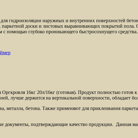
 для гидроизоляции наружных и внутренних поверхностей бетон
та, паркетной доски и листовых выравнивающих покрытий пола.
м с помощью глубоко проникающего быстросохнущего средства.
аймер
Оргкровля 16кг 20л/16кг (готовая). Продукт полностью готов к
ей, лучше держится на вертикальной поверхности, обладает бол
ва, металла, бетона. Также применяют для приклеивания паркет
ые документы, подтверждающие качество продукции. Данная ма