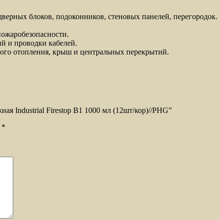
дверных блоков, подоконников, стеновых панелей, перегородок.
ожаробезопасности.
ий и проводки кабелей.
ного отопления, крыш и центральных перекрытий.
ая Industrial Firestop B1 1000 мл (12шт/кор)//PHG”
ы
*