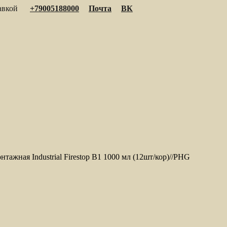
тавкой
+79005188000
Почта
ВК
тажная Industrial Firestop B1 1000 мл (12шт/кор)//PHG