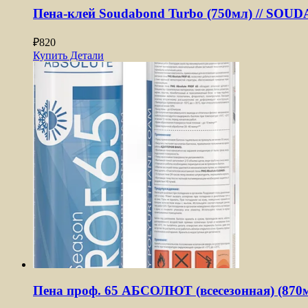
Пена-клей Soudabond Turbo (750мл) // SOU
₽
820
Купить
Детали
Пена проф. 65 АБСОЛЮТ (всесезонная) (870