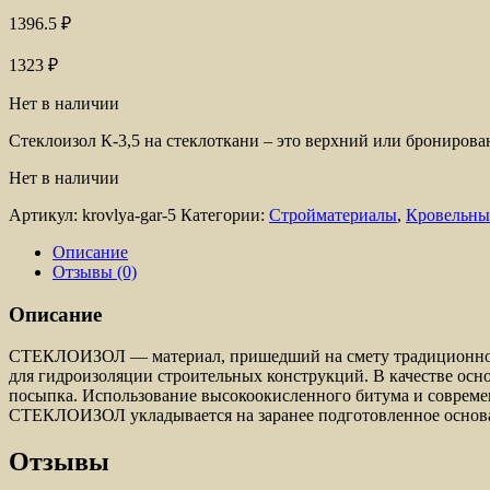
1396.5
₽
1323
₽
Нет в наличии
Стеклоизол К-3,5 на стеклоткани – это верхний или бронирова
Нет в наличии
Артикул:
krovlya-gar-5
Категории:
Стройматериалы
,
Кровельны
Описание
Отзывы (0)
Описание
СТЕКЛОИЗОЛ — материал, пришедший на смету традиционному р
для гидроизоляции строительных конструкций. В качестве осно
посыпка. Использование высокоокисленного битума и соврем
СТЕКЛОИЗОЛ укладывается на заранее подготовленное основа
Отзывы