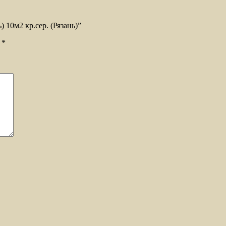
) 10м2 кр.сер. (Рязань)”
ы
*