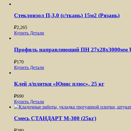
Стеклоизол П-3,0 (с/ткань) 15м2 (Рязань)
₽
2,265
Купить
Детали
Профиль направляющий ПН 27x28x3000мм U
₽
170
Купить
Детали
Клей д/плитки «Юнис плюс», 25 кг
₽
690
Купить
Детали
Смесь СТАНДАРТ М-300 (25кг)
₽
280