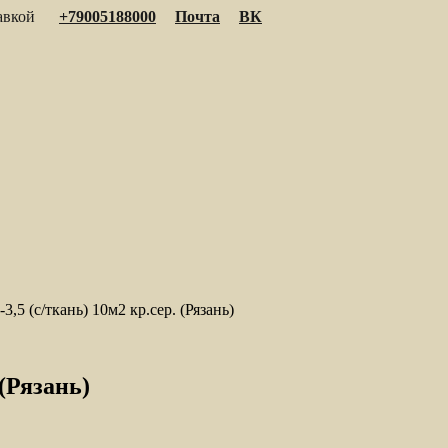
тавкой
+79005188000
Почта
ВК
3,5 (с/ткань) 10м2 кр.сер. (Рязань)
 (Рязань)