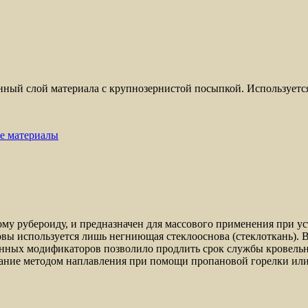
нный слой материала с крупнозернистой посыпкой. Используется 
е материалы
убероиду, и предназначен для массового применения при устр
вы используется лишь негниющая стеклооснова (стеклоткань). В
енных модификаторов позволило продлить срок службы кровель
ние методом наплавления при помощи пропановой горелки или