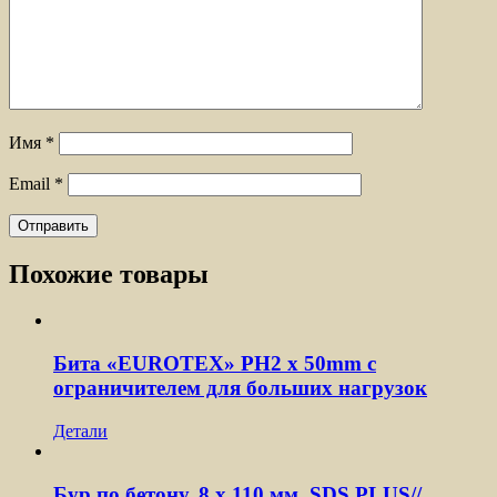
Имя
*
Email
*
Похожие товары
Бита «EUROTEX» PH2 х 50mm с
ограничителем для больших нагрузок
Детали
Бур по бетону, 8 x 110 мм, SDS PLUS//