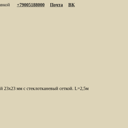
тавкой
+79005188000
Почта
ВК
й 23х23 мм с стеклотканевый сеткой. L=2,5м