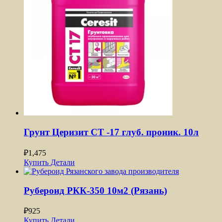
Грунт Церизит CT -17 глуб. проник. 10л
₽
1,475
Купить
Детали
Рубероид РКК-350 10м2 (Рязань)
₽
925
Купить
Детали