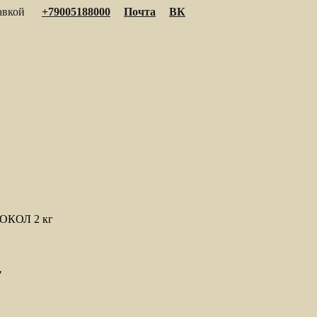
тавкой
+79005188000
Почта
ВК
ТОКОЛ 2 кг
г