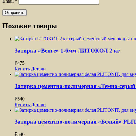
Email
*
Похожие товары
Затирка «Венге» 1-6мм ЛИТОКОЛ 2 кг
₽
475
Купить
Детали
Затирка цементно-полимерная «Темно-сер
₽
540
Купить
Детали
Затирка цементно-полимерная «Белый» PL
₽
540