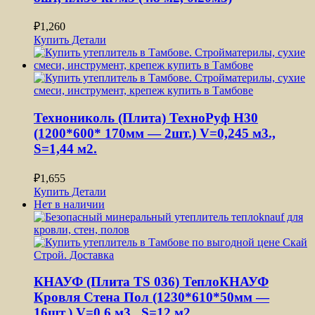
₽
1,260
Купить
Детали
Технониколь (Плита) ТехноРуф H30
(1200*600* 170мм — 2шт.) V=0,245 м3.,
S=1,44 м2.
₽
1,655
Купить
Детали
Нет в наличии
КНАУФ (Плита TS 036) ТеплоКНАУФ
Кровля Стена Пол (1230*610*50мм —
16шт.) V=0,6 м3., S=12 м2.