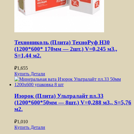
Технониколь (Плита) ТехноРуф H30
(1200*600* 170мм — 2шт.) V=0,245 м3.,
S=1,44 м2.
₽
1,655
Купить
Детали
Изорок (Плита) Ультралайт пл.33
(1200*600*50мм — 8шт.) V=0,288 м3., S=5,76
м2.
₽
1,010
Купить
Детали