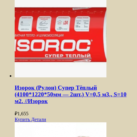
Изорок (Рулон) Супер Тёплый
(4100*1220*50мм — 2шт.) V=0,5 м3., S=10
м2. //Изорок
₽
1,655
Купить
Детали