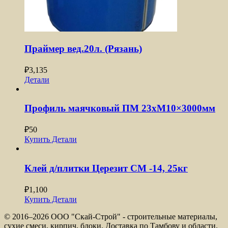
Праймер вед.20л. (Рязань)
₽
3,135
Детали
Профиль маячковый ПМ 23xМ10×3000мм
₽
50
Купить
Детали
Клей д/плитки Церезит CM -14, 25кг
₽
1,100
Купить
Детали
© 2016–
2026 ООО "Скай-Строй" - строительные материалы,
сухие смеси, кирпич, блоки. Доставка по Тамбову и области.