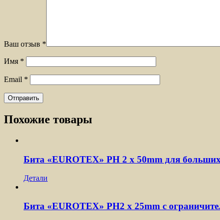
Ваш отзыв
*
Имя
*
Email
*
Похожие товары
Бита «EUROTEX» PH 2 х 50mm для больших
Детали
Бита «EUROTEX» PH2 х 25mm с ограничител