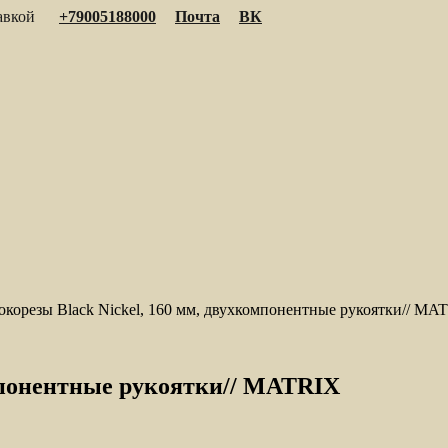
тавкой
+79005188000
Почта
ВК
окорезы Black Nickel, 160 мм, двухкомпонентные рукоятки// MA
омпонентные рукоятки// MATRIX