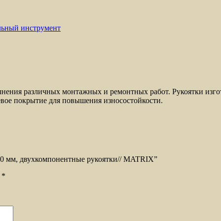
льный инструмент
нения различных монтажных и ремонтных работ. Рукоятки изгот
евое покрытие для повышения износостойкости.
 160 мм, двухкомпонентные рукоятки// MATRIX”
ы
*