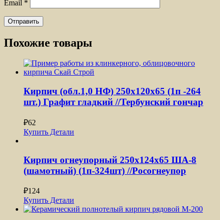
Email
*
Похожие товары
Кирпич (обл.1,0 НФ) 250x120x65 (1п -264
шт.) Графит гладкий //Тербунский гончар
₽
62
Купить
Детали
Кирпич огнеупорный 250х124х65 ША-8
(шамотный) (1п-324шт) //Росогнеупор
₽
124
Купить
Детали