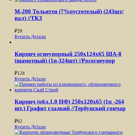
М-200 Тольятти (7%пустотелый) (243шт/
пал) //ТКЗ
₽
29
Купить
Детали
Кирпич огнеупорный 250х124х65 ША-8
(шамотный) (1п-324шт) //Росогнеупор
₽
124
Купить
Детали
Кирпич (обл.1,0 НФ) 250x120x65 (1п -264
шт.) Графит гладкий //Тербунский гончар
₽
62
Купить
Детали