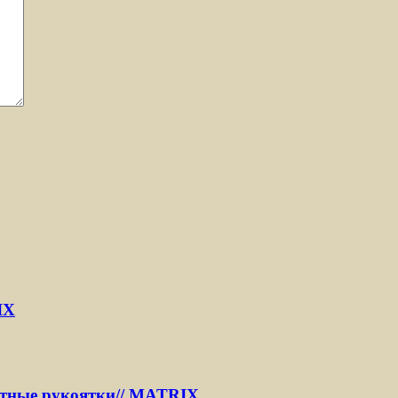
IX
ентные рукоятки// MATRIX