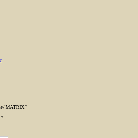
т
мм// MATRIX”
ы
*