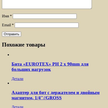
Имя
*
Email
*
Похожие товары
Бита «EUROTEX» PH 2 х 90mm для
больших нагрузок
Детали
Адаптер для бит с держателем и двойным
магнитом, 1/4″//GROSS
Детали