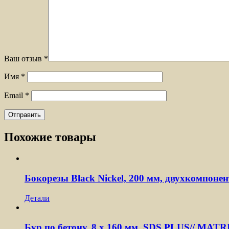
Ваш отзыв
*
Имя
*
Email
*
Похожие товары
Бокорезы Black Nickel, 200 мм, двухкомпон
Детали
Бур по бетону, 8 x 160 мм, SDS PLUS// MATR