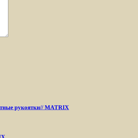
ентные рукоятки// MATRIX
IX