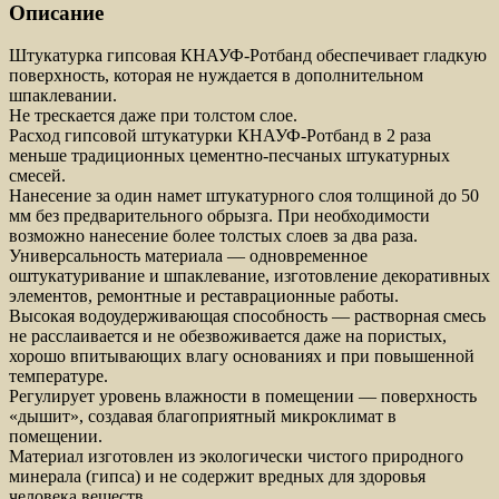
Описание
Штукатурка гипсовая КНАУФ-Ротбанд обеспечивает гладкую
поверхность, которая не нуждается в дополнительном
шпаклевании.
Не трескается даже при толстом слое.
Расход гипсовой штукатурки КНАУФ-Ротбанд в 2 раза
меньше традиционных цементно-песчаных штукатурных
смесей.
Нанесение за один намет штукатурного слоя толщиной до 50
мм без предварительного обрызга. При необходимости
возможно нанесение более толстых слоев за два раза.
Универсальность материала — одновременное
оштукатуривание и шпаклевание, изготовление декоративных
элементов, ремонтные и реставрационные работы.
Высокая водоудерживающая способность — растворная смесь
не расслаивается и не обезвоживается даже на пористых,
хорошо впитывающих влагу основаниях и при повышенной
температуре.
Регулирует уровень влажности в помещении — поверхность
«дышит», создавая благоприятный микроклимат в
помещении.
Материал изготовлен из экологически чистого природного
минерала (гипса) и не содержит вредных для здоровья
человека веществ.