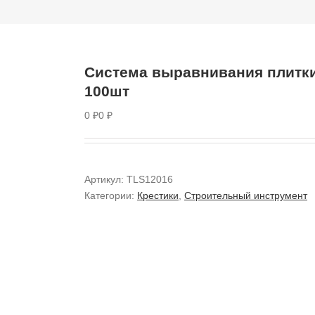
Система выравнивания плитки
100шт
0
₽
0
₽
Артикул:
TLS12016
Категории:
Крестики
,
Строительный инструмент