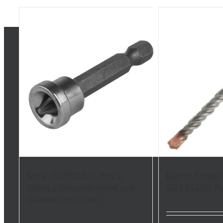
Бита «EUROTEX» PH2 х
Бур по бетону,
50mm с ограничителем для
SDS PLUS// M
больших нагрузок