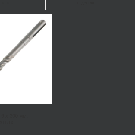
етали
Детали
 6 х 300 мм,
ATRIX