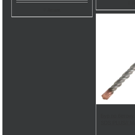
Д
Детали
Бур по бетону,
SDS PLUS// M