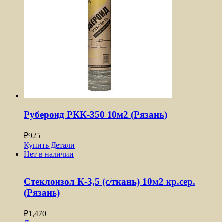
Рубероид РКК-350 10м2 (Рязань)
₽
925
Купить
Детали
Нет в наличии
Стеклоизол К-3,5 (с/ткань) 10м2 кр.сер.
(Рязань)
₽
1,470