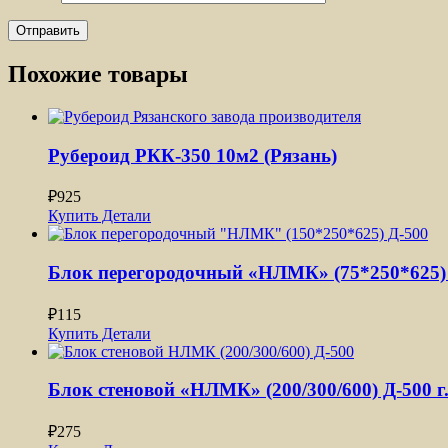
Похожие товары
Рубероид РКК-350 10м2 (Рязань)
₽
925
Купить
Детали
Блок перегородочный «НЛМК» (75*250*625) 
₽
115
Купить
Детали
Блок стеновой «НЛМК» (200/300/600) Д-500 г
₽
275