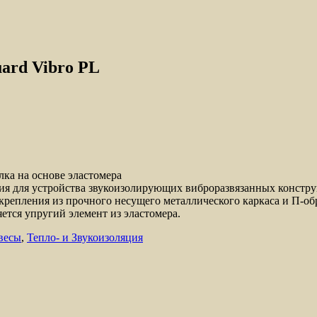
ard Vibro PL
ка на основе эластомера
я для устройства звукоизолирующих виброразвязанных конструк
репления из прочного несущего металлического каркаса и П-об
ется упругий элемент из эластомера.
весы
,
Тепло- и Звукоизоляция