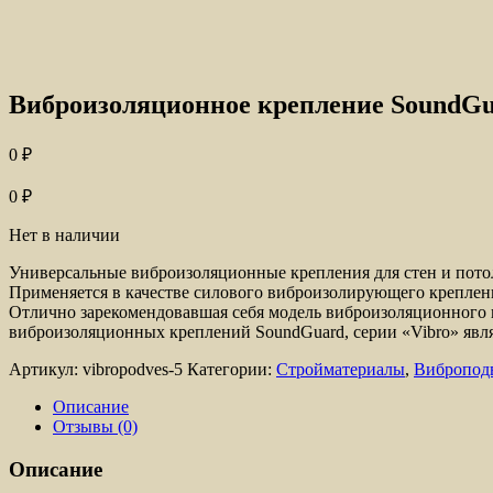
Виброизоляционное крепление SoundGu
0
₽
0
₽
Нет в наличии
Универсальные виброизоляционные крепления для стен и потол
Применяется в качестве силового виброизолирующего креплени
Отлично зарекомендовавшая себя модель виброизоляционного к
виброизоляционных креплений SoundGuard, серии «Vibro» явля
Артикул:
vibropodves-5
Категории:
Стройматериалы
,
Вибропод
Описание
Отзывы (0)
Описание