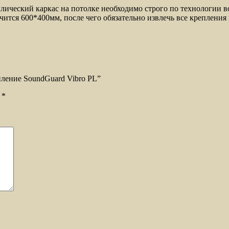
ический каркас на потолке необходимо строго по технологии 
учится 600*400мм, после чего обязательно извлечь все креплен
пление SoundGuard Vibro PL”
ы
*