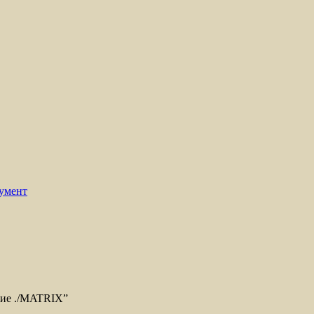
умент
звие ./MATRIX”