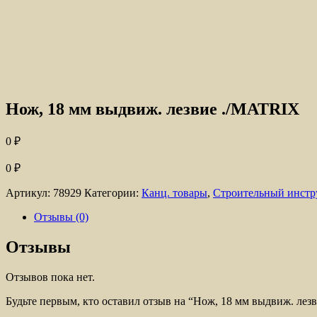
Нож, 18 мм выдвиж. лезвие ./MATRIX
0
₽
0
₽
Артикул:
78929
Категории:
Канц. товары
,
Строительный инстр
Отзывы (0)
Отзывы
Отзывов пока нет.
Будьте первым, кто оставил отзыв на “Нож, 18 мм выдвиж. ле