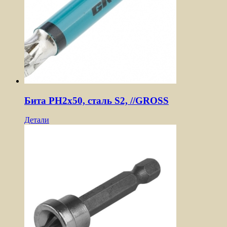
Бита PH2х50, сталь S2, //GROSS
Детали