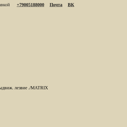
тавкой
+79005188000
Почта
ВК
ыдвиж. лезвие ./MATRIX