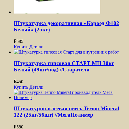
Штукатурка декоративная «Короед Ф102
Белый» (25кг)
₽
585
Купить
Детали
Штукатурка гипсовая СТАРТ МН 30кг
Белый (49шт/под) //Старатели
₽
450
Купить
Детали
Штукатурно-клеевая смесь Termo Mineral
122 (25кг/56шт) //МегаПолимер
₽
580