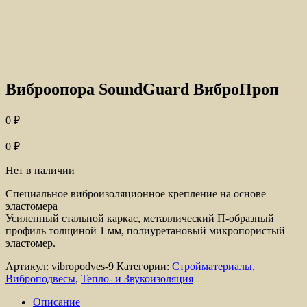
Виброопора SoundGuard ВиброПроп
0
₽
0
₽
Нет в наличии
Специальное виброизоляционное крепление на основе
эластомера
Усиленный стальной каркас, металлический П-образный
профиль толщиной 1 мм, полиуретановый микропористый
эластомер.
Артикул:
vibropodves-9
Категории:
Стройматериалы
,
Виброподвесы
,
Тепло- и Звукоизоляция
Описание